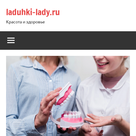
Перейти
laduhki-lady.ru
к
содержимому
Красота и здоровье