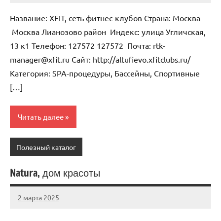
комментариев
Название: XFIT, сеть фитнес-клубов Страна: Москва
Москва Лианозово район Индекс: улица Угличская,
13 к1 Телефон: 127572 127572 Почта: rtk-
manager@xfit.ru Cайт: http://altufievo.xfitclubs.ru/
Категория: SPA-процедуры, Бассейны, Спортивные
[…]
Читать далее
Полезный каталог
Natura, дом красоты
2 марта 2025
Anisa
Нет
комментариев