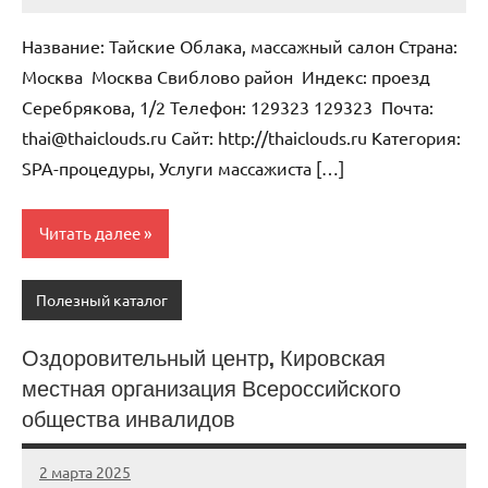
Anisa
Нет
комментариев
Название: Тайские Облака, массажный салон Страна:
Москва Москва Свиблово район Индекс: проезд
Серебрякова, 1/2 Телефон: 129323 129323 Почта:
thai@thaiclouds.ru Cайт: http://thaiclouds.ru Категория:
SPA-процедуры, Услуги массажиста […]
Читать далее
Полезный каталог
Оздоровительный центр, Кировская
местная организация Всероссийского
общества инвалидов
2 марта 2025
Anisa
Нет