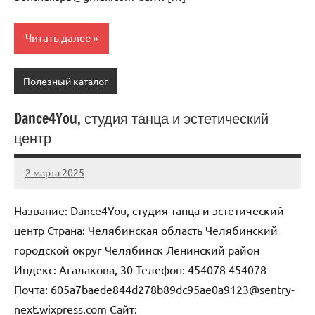
Читать далее
Полезный каталог
Dance4You, студия танца и эстетический
центр
2 марта 2025
Anisa
Нет
комментариев
Название: Dance4You, студия танца и эстетический
центр Страна: Челябинская область Челябинский
городской округ Челябинск Ленинский район
Индекс: Агалакова, 30 Телефон: 454078 454078
Почта: 605a7baede844d278b89dc95ae0a9123@sentry-
next.wixpress.com Cайт: