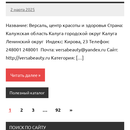
2 марта 2025
Anisa
Нет
комментариев
Название: Версаль, центр красоты и здоровья Страна:
Калужская область Калуга городской округ Калуга
Ленинский округ Индекс: Кирова, 23 Телефон:
248001 248001 Почта: versabeauty@yandex.ru Cайт:
http://versabeauty.ru Категория: […]
Читать далее
Полезный каталог
1
2
3
…
92
Следующие
»
Пагинация
записи
записей
ПОИСК ПО САЙТУ