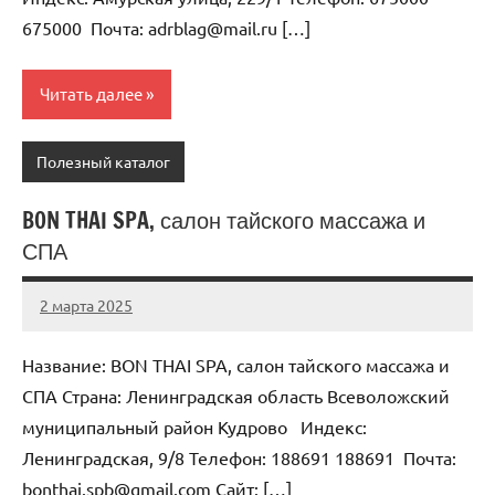
675000 Почта: adrblag@mail.ru […]
Читать далее
Полезный каталог
BON THAI SPA, салон тайского массажа и
СПА
2 марта 2025
Anisa
Нет
комментариев
Название: BON THAI SPA, салон тайского массажа и
СПА Страна: Ленинградская область Всеволожский
муниципальный район Кудрово Индекс:
Ленинградская, 9/8 Телефон: 188691 188691 Почта:
bonthai.spb@gmail.com Cайт: […]