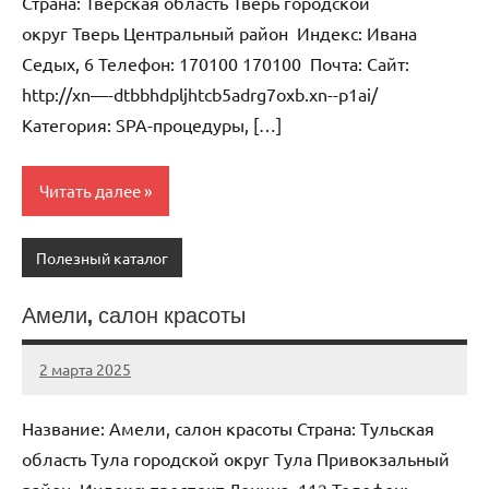
Страна: Тверская область Тверь городской
округ Тверь Центральный район Индекс: Ивана
Седых, 6 Телефон: 170100 170100 Почта: Cайт:
http://xn—-dtbbhdpljhtcb5adrg7oxb.xn--p1ai/
Категория: SPA-процедуры, […]
Читать далее
Полезный каталог
Амели, салон красоты
2 марта 2025
Anisa
Нет
комментариев
Название: Амели, салон красоты Страна: Тульская
область Тула городской округ Тула Привокзальный
район Индекс: проспект Ленина, 112 Телефон: