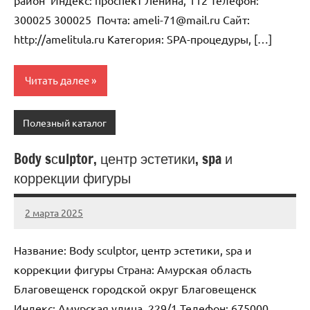
300025 300025 Почта: ameli-71@mail.ru Cайт:
http://amelitula.ru Категория: SPA-процедуры, […]
Читать далее
Полезный каталог
Body sсulptor, центр эстетики, spa и
коррекции фигуры
2 марта 2025
Anisa
Нет
комментариев
Название: Body sсulptor, центр эстетики, spa и
коррекции фигуры Страна: Амурская область
Благовещенск городской округ Благовещенск
Индекс: Амурская улица, 229/1 Телефон: 675000