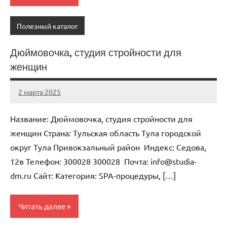
Полезный каталог
Дюймовочка, студия стройности для
женщин
2 марта 2025
Anisa
Нет
комментариев
Название: Дюймовочка, студия стройности для
женщин Страна: Тульская область Тула городской
округ Тула Привокзальный район Индекс: Седова,
12в Телефон: 300028 300028 Почта: info@studia-
dm.ru Cайт: Категория: SPA-процедуры, […]
Читать далее