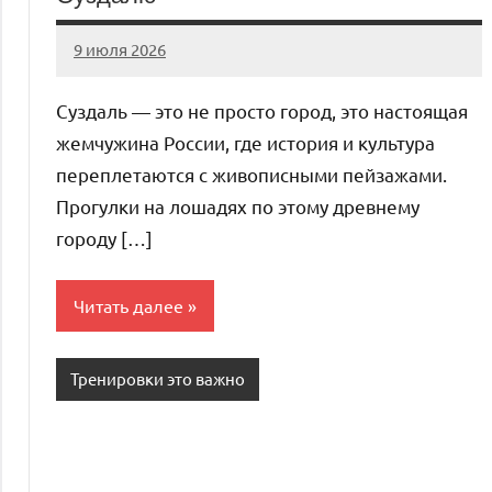
9 июля 2026
Anisa
Нет
комментариев
Суздаль — это не просто город, это настоящая
жемчужина России, где история и культура
переплетаются с живописными пейзажами.
Прогулки на лошадях по этому древнему
городу […]
Читать далее
Тренировки это важно