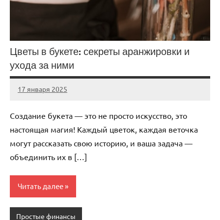
Цветы в букете: секреты аранжировки и
ухода за ними
17 января 2025
Avtor
Нет
комментариев
Создание букета — это не просто искусство, это
настоящая магия! Каждый цветок, каждая веточка
могут рассказать свою историю, и ваша задача —
объединить их в […]
Читать далее
Простые финансы