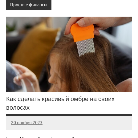
Простые финансы
Как сделать красивый омбре на своих
волосах
20 ноября 2023
Avtor
Нет
комментариев