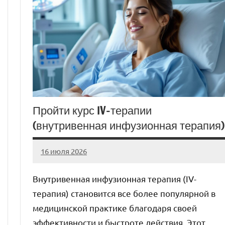
Пройти курс IV-терапии
(внутривенная инфузионная терапия)
16 июля 2026
Avtor
Нет
комментариев
Внутривенная инфузионная терапия (IV-
терапия) становится все более популярной в
медицинской практике благодаря своей
эффективности и быстроте действия. Этот