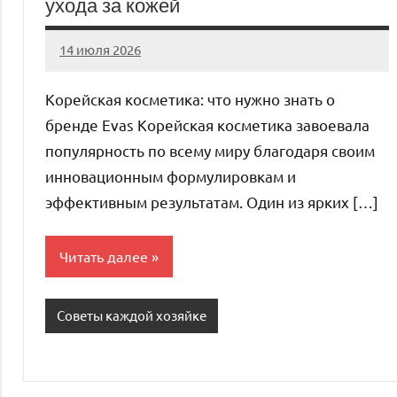
ухода за кожей
14 июля 2026
Avtor
Нет
комментариев
Корейская косметика: что нужно знать о
бренде Evas Корейская косметика завоевала
популярность по всему миру благодаря своим
инновационным формулировкам и
эффективным результатам. Один из ярких […]
Читать далее
Советы каждой хозяйке