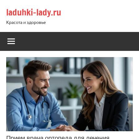
Перейти
laduhki-lady.ru
к
содержимому
Красота и здоровье
Прием врача ортопеда для лечения