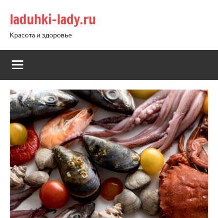
Перейти
laduhki-lady.ru
к
содержимому
Красота и здоровье