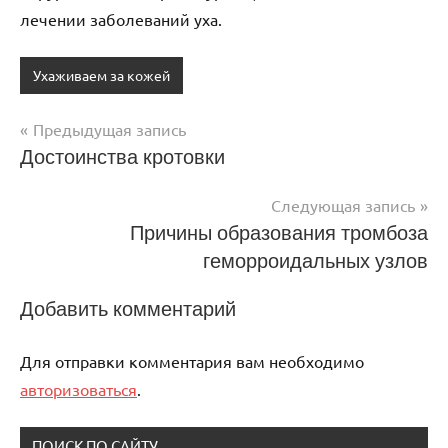
лечении заболеваний уха.
Ухаживаем за кожей
Предыдущая запись
Навигация
Достоинства кротовки
по
Следующая запись
записям
Причины образования тромбоза
геморроидальных узлов
Добавить комментарий
Для отправки комментария вам необходимо
авторизоваться
.
ПОИСК ПО САЙТУ