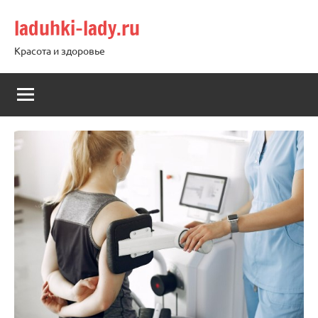
Перейти
laduhki-lady.ru
к
содержимому
Красота и здоровье