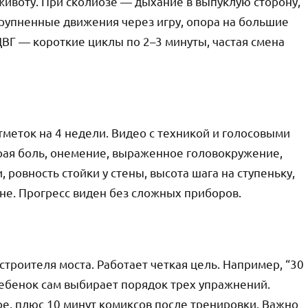
 животу. При сколиозе — дыхание в выпуклую сторону,
крупненные движения через игру, опора на большие
ДВГ — короткие циклы по 2–3 минуты, частая смена
меток на 4 недели. Видео с техникой и голосовыми
трая боль, онемение, выраженное головокружение,
 ровность стойки у стены, высота шага на ступеньку,
не. Прогресс виден без сложных приборов.
строителя моста. Работает четкая цель. Например, “30
Ребенок сам выбирает порядок трех упражнений.
ре, плюс 10 минут комиксов после тренировки. Важно