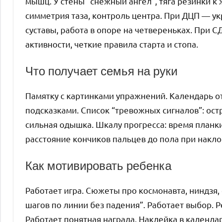
мышц. У стены “снежный ангел”, тяга резинки к
симметрия таза, контроль центра. При ДЦП — у
суставы, работа в опоре на четвереньках. При С
активности, четкие правила старта и стопа.
Что получает семья на руки
Памятку с картинками упражнений. Календарь от
подсказками. Список “тревожных сигналов”: ос
сильная одышка. Шкалу прогресса: время планки,
расстояние кончиков пальцев до пола при накло
Как мотивировать ребенка
Работает игра. Сюжеты про космонавта, ниндзя, 
шагов по линии без падения”. Работает выбор. 
Работает понятная награда. Наклейка в календа