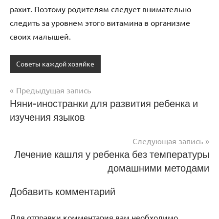
рахит. Поэтому родителям следует внимательно
следить за уровнем этого витамина в организме
своих малышей.
Советы каждой хозяйке
Предыдущая запись
Навигация
Няни-иностранки для развития ребенка и
изучения языков
по
записям
Следующая запись
Лечение кашля у ребенка без температуры
домашними методами
Добавить комментарий
Для отправки комментария вам необходимо