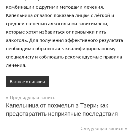
комбинации с другими методами лечения.
Капельница от запоя показана лицам с лёгкой и
средней степенью алкогольной зависимости,
которые хотят избавиться от привычки пить
алкоголь. Для получения эффективного результата
необходимо обратиться к квалифицированному
специалисту и соблюдать рекомендуемые правила
лечения.
Важное о питании
Предыдущая запись
Навигация
Капельница от похмелья в Твери: как
предотвратить неприятные последствия
по
записям
Следующая запись