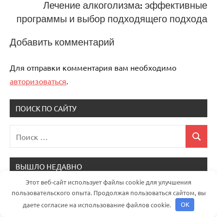
Лечение алкоголизма: эффективные
программы и выбор подходящего подхода
Добавить комментарий
Для отправки комментария вам необходимо
авторизоваться
.
ПОИСК ПО САЙТУ
Поиск
Поиск
для:
ВЫШЛО НЕДАВНО
Этот веб-сайт использует файлы cookie для улучшения
Немецкий для IT: терминология и особенности
пользовательского опыта. Продолжая пользоваться сайтом, вы
даете согласие на использование файлов cookie.
OK
Пройти курс IV-терапии (внутривенная