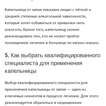
Капельница от запоя показана лицам с лёгкой и
средней степенью алкогольной зависимости,
которые хотят избавиться от привычки пить
алкоголь. Кроме того, капельницу можно
рекомендовать тем, кто не может пройти
полноценное лечение в больнице по various reasons.
5. Как выбрать квалифицированного
специалиста для применения
капельницы
Выбор квалифицированного специалиста для
применения капельницы от запоя — один из
ключевых моментов в процессе лечения. Для этого
рекомендуется обратиться в медицинские