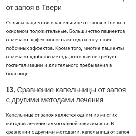
от запоя в Твери
Отзывы пациентов о капельнице от запоя в Твери в
основном положительные. Большинство пациентов
отмечают эффективность метода и отсутствие
побочных эффектов. Кроме того, многие пациенты
отмечают удобство метода, который не требует
госпитализации и длительного пребывания в
больнице.
13. Сравнение капельницы от запоя
с другими методами лечения
Капельница от запоя является одним из многих
методов лечения алкогольной зависимости. В
сравнении с другими методами, капельница от запоя