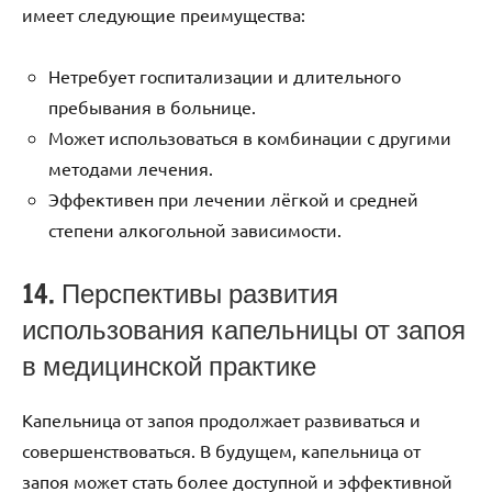
имеет следующие преимущества:
Нетребует госпитализации и длительного
пребывания в больнице.
Может использоваться в комбинации с другими
методами лечения.
Эффективен при лечении лёгкой и средней
степени алкогольной зависимости.
14. Перспективы развития
использования капельницы от запоя
в медицинской практике
Капельница от запоя продолжает развиваться и
совершенствоваться. В будущем, капельница от
запоя может стать более доступной и эффективной