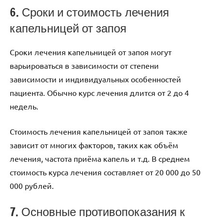
6. Сроки и стоимость лечения
капельницей от запоя
Сроки лечения капельницей от запоя могут
варьироваться в зависимости от степени
зависимости и индивидуальных особенностей
пациента. Обычно курс лечения длится от 2 до 4
недель.
Стоимость лечения капельницей от запоя также
зависит от многих факторов, таких как объём
лечения, частота приёма капель и т.д. В среднем
стоимость курса лечения составляет от 20 000 до 50
000 рублей.
7. Основные противопоказания к