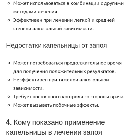
Может использоваться в комбинации с другими
методами лечения.
Эффективен при лечении лёгкой и средней
степени алкогольной зависимости.
Недостатки капельницы от запоя
Может потребоваться продолжительное время
для получения положительных результатов.
Неэффективен при тяжёлой алкогольной
зависимости.
Требует постоянного контроля со стороны врача.
Может вызывать побочные эффекты.
4. Кому показано применение
капельницы в лечении запоя