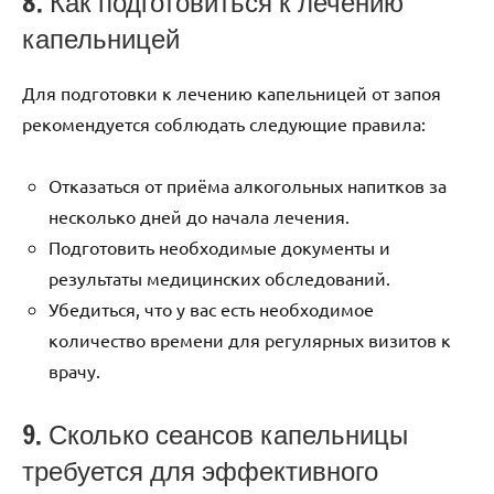
8. Как подготовиться к лечению
капельницей
Для подготовки к лечению капельницей от запоя
рекомендуется соблюдать следующие правила:
Отказаться от приёма алкогольных напитков за
несколько дней до начала лечения.
Подготовить необходимые документы и
результаты медицинских обследований.
Убедиться, что у вас есть необходимое
количество времени для регулярных визитов к
врачу.
9. Сколько сеансов капельницы
требуется для эффективного