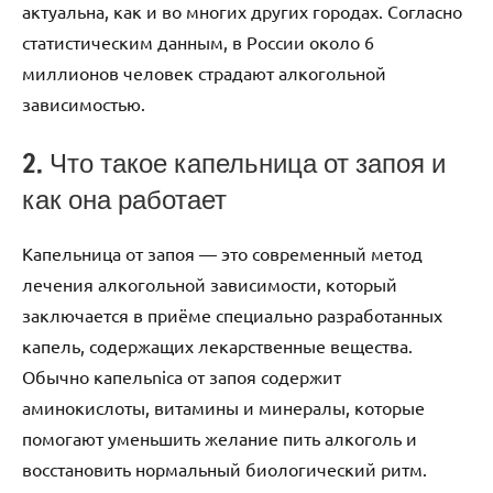
актуальна, как и во многих других городах. Согласно
статистическим данным, в России около 6
миллионов человек страдают алкогольной
зависимостью.
2. Что такое капельница от запоя и
как она работает
Капельница от запоя — это современный метод
лечения алкогольной зависимости, который
заключается в приёме специально разработанных
капель, содержащих лекарственные вещества.
Обычно капельnica от запоя содержит
аминокислоты, витамины и минералы, которые
помогают уменьшить желание пить алкоголь и
восстановить нормальный биологический ритм.