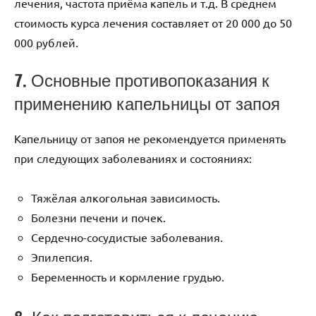
лечения, частота приёма капель и т.д. В среднем
стоимость курса лечения составляет от 20 000 до 50
000 рублей.
7. Основные противопоказания к
применению капельницы от запоя
Капельницу от запоя не рекомендуется применять
при следующих заболеваниях и состояниях:
Тяжёлая алкогольная зависимость.
Болезни печени и почек.
Сердечно-сосудистые заболевания.
Эпилепсия.
Беременность и кормление грудью.