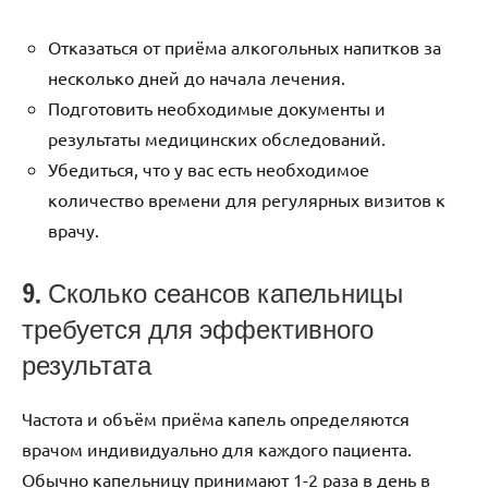
Отказаться от приёма алкогольных напитков за
несколько дней до начала лечения.
Подготовить необходимые документы и
результаты медицинских обследований.
Убедиться, что у вас есть необходимое
количество времени для регулярных визитов к
врачу.
9. Сколько сеансов капельницы
требуется для эффективного
результата
Частота и объём приёма капель определяются
врачом индивидуально для каждого пациента.
Обычно капельницу принимают 1-2 раза в день в