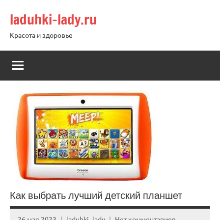
Перейти
laduhki-lady.ru
к
содержимому
Красота и здоровье
Как выбрать лучший детский планшет
26 мая 2023
laduhki_lady
Нет комментариев