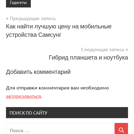
Гаджеты
Предыдущая запись
Навигация
Как найти лучшую цену на мобильные
устройства Самсунг
по
записям
Следующая запись
Гибрид планшета и ноутбука
Добавить комментарий
Для отправки комментария вам необходимо
авторизоваться
.
ПОИСК ПО САЙТУ
Поиск
Поиск