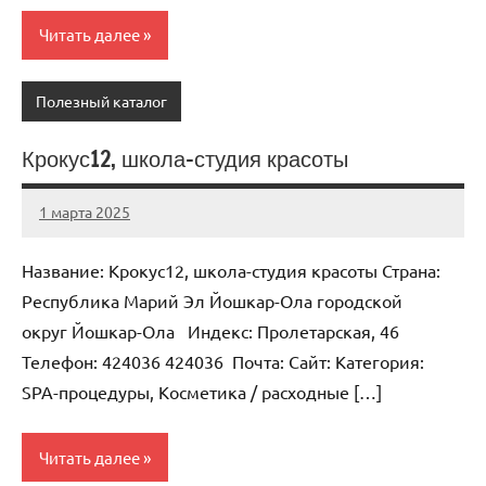
Читать далее
Полезный каталог
Крокус12, школа-студия красоты
1 марта 2025
Anisa
Нет
комментариев
Название: Крокус12, школа-студия красоты Страна:
Республика Марий Эл Йошкар-Ола городской
округ Йошкар-Ола Индекс: Пролетарская, 46
Телефон: 424036 424036 Почта: Cайт: Категория:
SPA-процедуры, Косметика / расходные […]
Читать далее