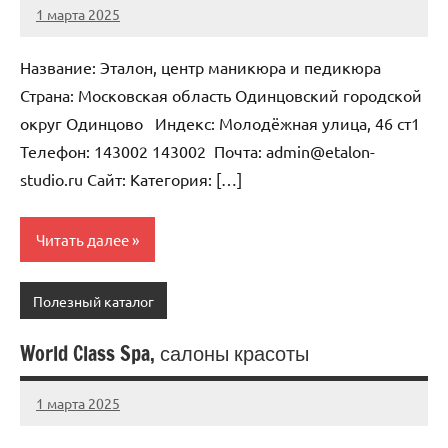
1 марта 2025
Anisa
Нет
комментариев
Название: Эталон, центр маникюра и педикюра
Страна: Московская область Одинцовский городской
округ Одинцово Индекс: Молодёжная улица, 46 ст1
Телефон: 143002 143002 Почта: admin@etalon-
studio.ru Cайт: Категория: […]
Читать далее
Полезный каталог
World Class Spa, салоны красоты
1 марта 2025
Anisa
Нет
комментариев