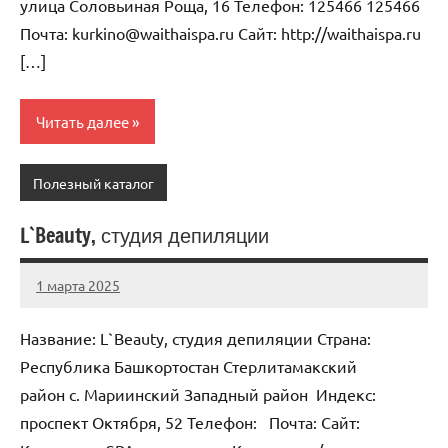
улица Соловьиная Роща, 16 Телефон: 125466 125466
Почта: kurkino@waithaispa.ru Cайт: http://waithaispa.ru
[…]
Читать далее
Полезный каталог
L`Beauty, студия депиляции
1 марта 2025
Anisa
Нет
комментариев
Название: L`Beauty, студия депиляции Страна:
Республика Башкортостан Стерлитамакский
район с. Мариинский Западный район Индекс:
проспект Октября, 52 Телефон: Почта: Cайт: