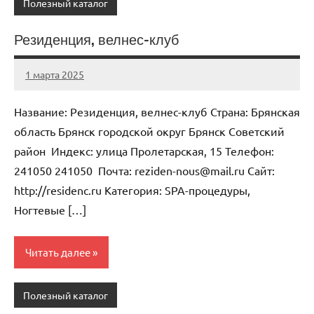
Полезный каталог
Резиденция, велнес-клуб
1 марта 2025
Anisa
Нет
комментариев
Название: Резиденция, велнес-клуб Страна: Брянская
область Брянск городской округ Брянск Советский
район Индекс: улица Пролетарская, 15 Телефон:
241050 241050 Почта: reziden-nous@mail.ru Cайт:
http://residenc.ru Категория: SPA-процедуры,
Ногтевые […]
Читать далее
Полезный каталог