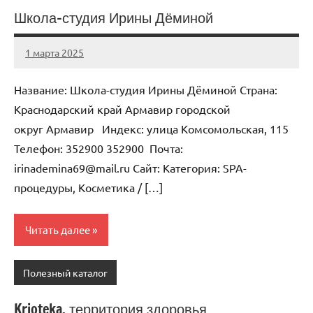
Школа-студия Ирины Дёминой
1 марта 2025
Anisa
Нет
комментариев
Название: Школа-студия Ирины Дёминой Страна:
Краснодарский край Армавир городской
округ Армавир Индекс: улица Комсомольская, 115
Телефон: 352900 352900 Почта:
irinademina69@mail.ru Cайт: Категория: SPA-
процедуры, Косметика / […]
Читать далее
Полезный каталог
Krioteka, территория здоровья