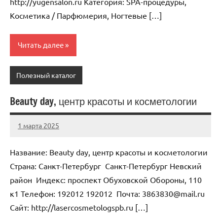
http://yugensalon.ru Категория: SPA-процедуры,
Косметика / Парфюмерия, Ногтевые […]
Читать далее
Полезный каталог
Beauty day, центр красоты и косметологии
1 марта 2025
Anisa
Нет
комментариев
Название: Beauty day, центр красоты и косметологии
Страна: Санкт-Петербург Санкт-Петербург Невский
район Индекс: проспект Обуховской Обороны, 110
к1 Телефон: 192012 192012 Почта: 3863830@mail.ru
Cайт: http://lasercosmetologspb.ru […]