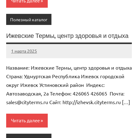
Читать далее
Полезный каталог
Ижевские Термы, центр здоровья и отдыха
1 марта 2025
Anisa
Нет
комментариев
Название: Ижевские Термы, центр здоровья и отдыха
Страна: Удмуртская Республика Ижевск городской
округ Ижевск Устиновский район Индекс:
Автозаводская, 2а Телефон: 426065 426065 Почта:
sales@cityterms.ru Cайт: http://izhevsk.cityterms.ru […]
Читать далее