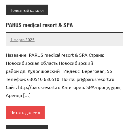
Полезный каталог
PARUS medical resort & SPA
1 марта 2025
Anisa
Нет
комментариев
Название: PARUS medical resort & SPA Страна:
Новосибирская область Новосибирский
район дп. Кудряшовский Индекс: Береговая, 56
Телефон: 630510 630510 Почта: pr@parusresort.ru
Cайт: http://parusresort.ru Категория: SPA-процедуры,
Аренда […]
Читать далее