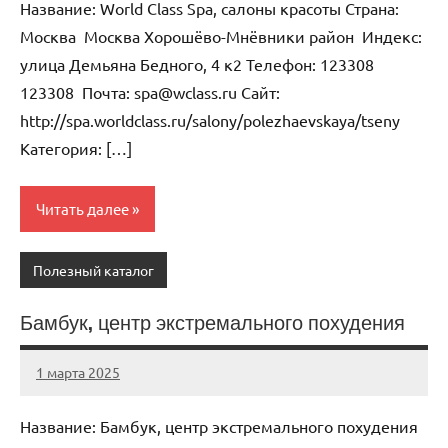
Название: World Class Spa, салоны красоты Страна:
Москва Москва Хорошёво-Мнёвники район Индекс:
улица Демьяна Бедного, 4 к2 Телефон: 123308
123308 Почта: spa@wclass.ru Cайт:
http://spa.worldclass.ru/salony/polezhaevskaya/tseny
Категория: […]
Читать далее
Полезный каталог
Бамбук, центр экстремального похудения
1 марта 2025
Anisa
Нет
комментариев
Название: Бамбук, центр экстремального похудения