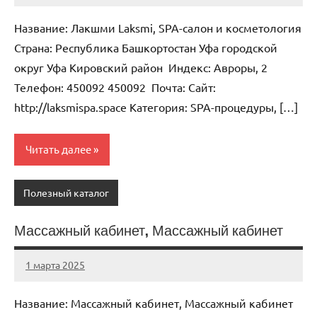
комментариев
Название: Лакшми Laksmi, SPA-салон и косметология
Страна: Республика Башкортостан Уфа городской
округ Уфа Кировский район Индекс: Авроры, 2
Телефон: 450092 450092 Почта: Cайт:
http://laksmispa.space Категория: SPA-процедуры, […]
Читать далее
Полезный каталог
Массажный кабинет, Массажный кабинет
1 марта 2025
Anisa
Нет
комментариев
Название: Массажный кабинет, Массажный кабинет