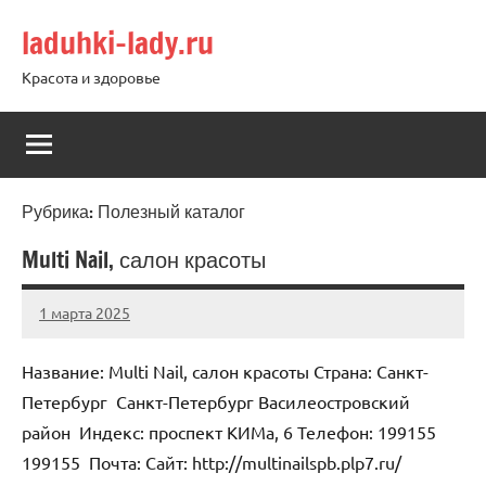
Перейти
laduhki-lady.ru
к
содержимому
Красота и здоровье
Рубрика:
Полезный каталог
Multi Nail, салон красоты
1 марта 2025
Anisa
Нет
комментариев
Название: Multi Nail, салон красоты Страна: Санкт-
Петербург Санкт-Петербург Василеостровский
район Индекс: проспект КИМа, 6 Телефон: 199155
199155 Почта: Cайт: http://multinailspb.plp7.ru/