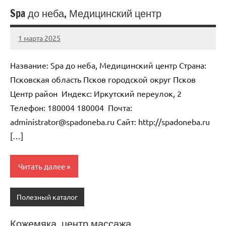
Spa до неба, Медицинский центр
1 марта 2025
Anisa
Нет
комментариев
Название: Spa до неба, Медицинский центр Страна:
Псковская область Псков городской округ Псков
Центр район Индекс: Иркутский переулок, 2
Телефон: 180004 180004 Почта:
administrator@spadoneba.ru Cайт: http://spadoneba.ru
[…]
Читать далее
Полезный каталог
Кожемяка, центр массажа