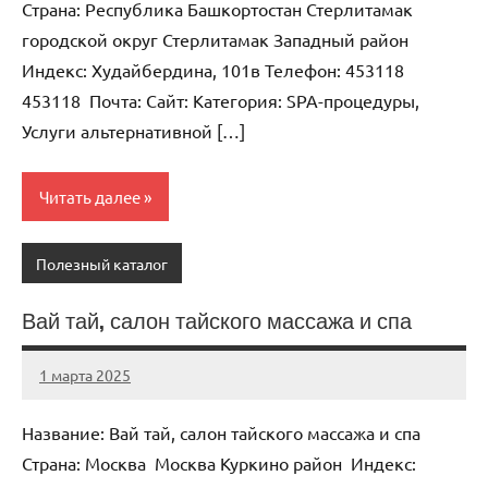
Страна: Республика Башкортостан Стерлитамак
городской округ Стерлитамак Западный район
Индекс: Худайбердина, 101в Телефон: 453118
453118 Почта: Cайт: Категория: SPA-процедуры,
Услуги альтернативной […]
Читать далее
Полезный каталог
Вай тай, салон тайского массажа и спа
1 марта 2025
Anisa
Нет
комментариев
Название: Вай тай, салон тайского массажа и спа
Страна: Москва Москва Куркино район Индекс: