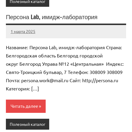
Полезный каталог
Персона Lab, имидж-лаборатория
1 марта 2025
Anisa
Нет
комментариев
Название: Персона Lab, имидж-лаборатория Страна:
Белгородская область Белгород городской
округ Белгород Управа №12 «Центральная» Индекс:
Свято-Троицкий бульвар, 7 Телефон: 308009 308009
Почта: persona.work@mail.ru Cайт: http://persona.ru
Категория: […]
Читать далее
Полезный каталог