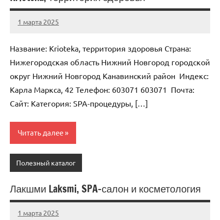
1 марта 2025
Anisa
Нет
комментариев
Название: Krioteka, территория здоровья Страна:
Нижегородская область Нижний Новгород городской
округ Нижний Новгород Канавинский район Индекс:
Карла Маркса, 42 Телефон: 603071 603071 Почта:
Cайт: Категория: SPA-процедуры, […]
Читать далее
Полезный каталог
Лакшми Laksmi, SPA-салон и косметология
1 марта 2025
Anisa
Нет